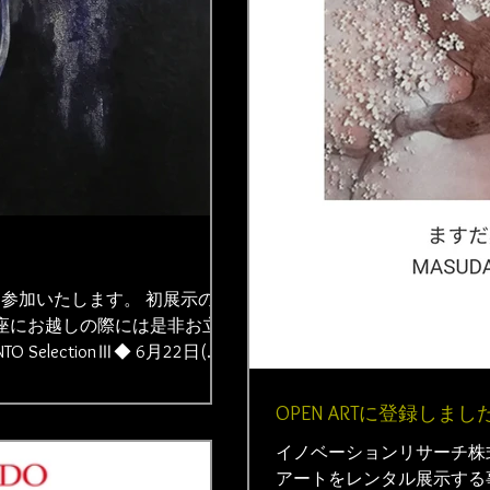
の企画展に参加いたします。 初展示の作
座にお越しの際には是非お立
 SelectionⅢ◆ 6月22日(月)
7:00...
OPEN ARTに登録しまし
イノベーションリサーチ株
アートをレンタル展示する