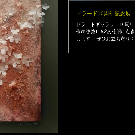
ドラード10周年記念展
ドラードギャラリー10周
作家総勢116名が新作1点
します。 ぜひお立ち寄りくだ
22.7×15.8cm mixedmedi
◆...