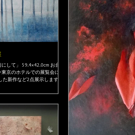
展
」 59.4×42.0cm お台場
ー東京のホテルでの展覧会に参
した新作など2点展示しますの
。 第3回「フラワーガーデン