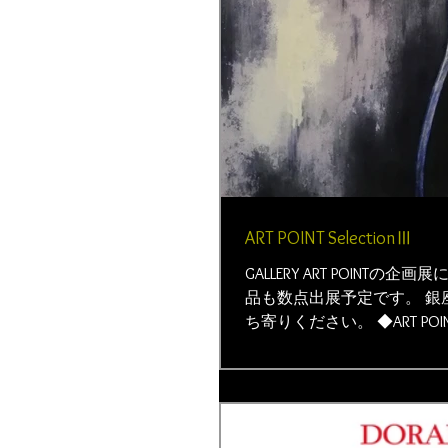
ART POINT SelectionⅢ
GALLERY ART POINT
品も数点出展予定です。 銀
ち寄りください。 ◆ART POINTO
ー27日(土) 12:30-20:00 Last -1