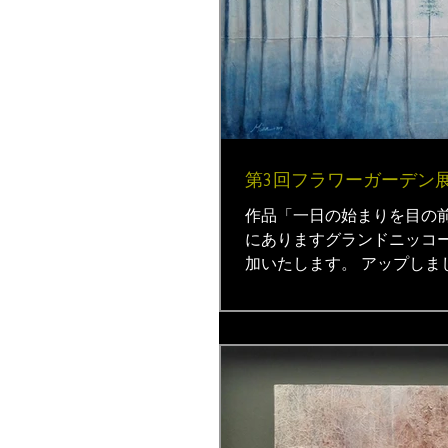
第3回フラワーガーデン
作品「一日の始まりを目の前にして
にありますグランドニッコ
加いたします。 アップしま
で、ぜひお立ち寄りください
展」...