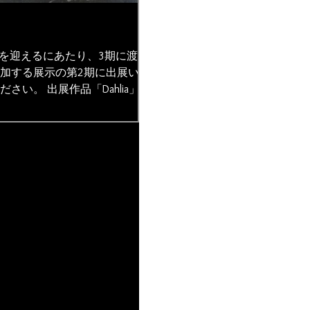
年を迎えるにあたり、3期に渡り
参加する展示の第2期に出展いた
さい。 出展作品「Dahlia」
a on panel ◆ドラード10周年記念展