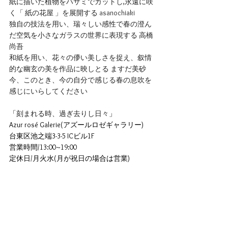
紙に描いた植物をハサミでカットし,永遠に咲
く「 紙の花屋 」を展開する asanochiaki
独自の技法を用い、瑞々しい感性で春の澄ん
だ空気を小さなガラスの世界に表現する 高橋
尚吾
和紙を用い、花々の儚い美しさを捉え、叙情
的な幽玄の美を作品に映しとる ますだ美砂
今、このとき、今の自分で感じる春の息吹を
感じにいらしてください
「
刻まれる時、過ぎ去りし日々
」
Azur rosé Galerie(アズールロゼギャラリー)
台東区池之端3-3-5 ICビル1F
営業時間/13:00~19:00
定休日/月火水(月が祝日の場合は営業)
アクセス
東京メトロ千代田線「根津駅」から徒歩5分
各線「上野駅」から徒歩約12分