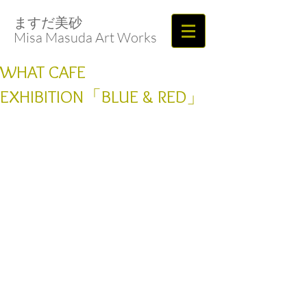
ますだ美砂​​​​​​​
Misa Masuda Art Works
WHAT CAFE
EXHIBITION「BLUE & RED」