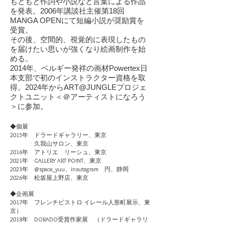
もともと作詞や小説など言葉による作品
を発表。2006年講談社主催第18回
MANGA OPENにて短編小説が奨励賞を
受賞。
その後、空間的、視覚的に表現したもの
を届けたい思いが強くなり絵画制作を始
める。
2014年​、ベルギー発祥の画材Powertex日
本支部で初のインストラクター資格を取
得。
2024年からART@JUNGLEプロジェ
クトユニット＜＠アーティストになろう
＞に参加。
◆個展
2015年 ドラードギャラリー、東京
久我山サロン、東京
2016年 アトリエ リーシュ、東京
2021年
GALLERY ART POINT、東京
2023年 @space_yuu、insutagram 円、静岡
2026年 松坂屋上野店、東京
◆企画展
2017年 フレンチビストロ イレール人形町展示、東
京）
2018年 DORADO受賞作家展 （ドラードギャラリ