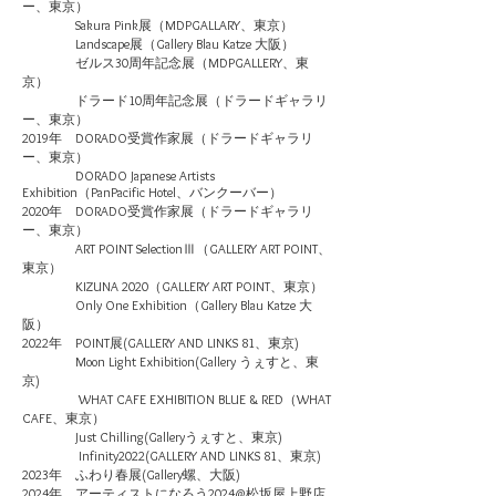
ー、東京）
Sakura Pink展（MDPGALLARY、東京）
Landscape展（Gallery Blau Katze 大阪）
ゼルス30周年記念展（MDPGALLERY、東
京）
ドラード10周年記念展（ドラードギャラリ
ー、東京）​
2019年
DORADO受賞作家展（ドラードギャラリ
ー、東京）
DORADO Japanese Artists
Exhibition（PanPacific Hotel、バンクーバー）
2020年
DORADO受賞作家展（ドラードギャラリ
ー、東京）
ART POINT SelectionⅢ（GALLERY ART POINT、
東京）
KIZUNA 2020
（GALLERY ART POINT
、東京）
Only One Exhibition（Gallery Blau Katze 大
阪）
2022年 POINT展(GALLERY AND LINKS 81、東京)
Moon Light Exhibition(Gallery うぇすと、東
京)
WHAT CAFE EXHIBITION BLUE & RED（WHAT
CAFE、東京）
Just Chilling(Galleryうぇすと、東京)
Infinity2022(GALLERY AND LINKS 81、東京)
2023年
ふわり春展(Gallery螺、大阪
)
2024年
​ アーティストになろう2024@松坂屋上野店