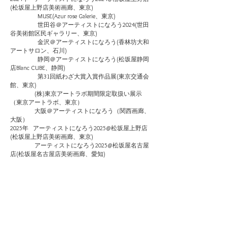
(松坂屋上野店美術画廊、東京)
MUSE(Azur rose Galerie、東京)
世田谷＠アーティストになろう2024(世田
谷美術館区民ギャラリー、東京)
金沢＠アーティストになろう(香林坊大和
アートサロン、石川)
静岡＠アーティストになろう(松坂屋静岡
店Blanc CUBE、静岡)
​
第31回紙わざ大賞入賞作品展(東京交通会
館、東京)
​ (株)東京アートラボ期間限定取扱い展示
（東京アートラボ、東京）
​ 大阪＠アーティストになろう（関西画廊、
大阪）
2025年
​ アーティストになろう2025@松坂屋上野店
(松坂屋上野店美術画廊、東京)
アーティストになろう2025@松坂屋名古屋
店(松坂屋名古屋店美術画廊、愛知)
刻まれる時、過ぎ去りし日々(Azur rose
Galerie、東京)
創宴（白樺ギャラリー、鹿児島）
アーティストになろう2025@静岡(松坂屋
静岡店Blanc CUBE、静岡)
2026年 ８ROSE～贈るアート～(Azur rose Galerie、東
京)